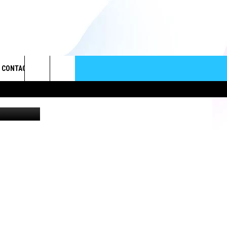
CONTACT
Search
 Department
HELP & CONTACT INFO
The
SEND FEEDBACK
Site
ADVERTISE