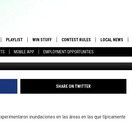
R LA TORMENTA
PLAYLIST
WIN STUFF
CONTEST RULES
LOCAL NEWS
STS
MOBILE APP
EMPLOYMENT OPPORTUNITIES
Lufkin Police
IVE
RECENTLY PLAYED
GET OUR NEWSLETTER
APP
SHARE ON TWITTER
 experimentaron inundaciones en las áreas en las que típicamente