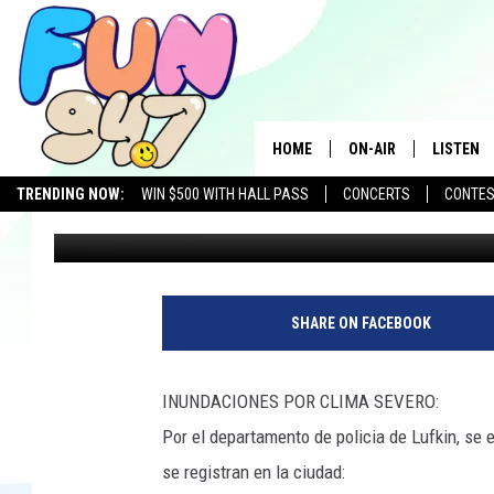
QUE PASÓ ANOCHE PO
HOME
ON-AIR
LISTEN
TRENDING NOW:
WIN $500 WITH HALL PASS
CONCERTS
CONTE
Oscar Chavez
Published: March 15, 2022
SCHEDULE
LISTEN L
MOBILE 
SHARE ON FACEBOOK
INUNDACIONES POR CLIMA SEVERO:
Por el departamento de policia de Lufkin, se
se registran en la ciudad: