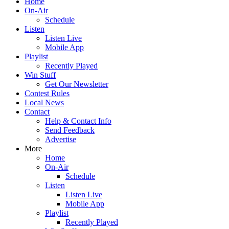
Home
On-Air
Schedule
Listen
Listen Live
Mobile App
Playlist
Recently Played
Win Stuff
Get Our Newsletter
Contest Rules
Local News
Contact
Help & Contact Info
Send Feedback
Advertise
More
Home
On-Air
Schedule
Listen
Listen Live
Mobile App
Playlist
Recently Played