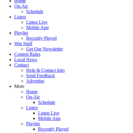
Home
On-Air
Schedule
Listen
Listen Live
Mobile App
Playlist
Recently Played
Win Stuff
Get Our Newsletter
Contest Rules
Local News
Contact
Help & Contact Info
Send Feedback
Advertise
More
Home
On-Air
Schedule
Listen
Listen Live
Mobile App
Playlist
Recently Played