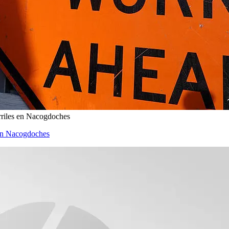
arriles en Nacogdoches
s en Nacogdoches