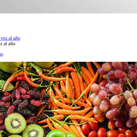
z al año
ño