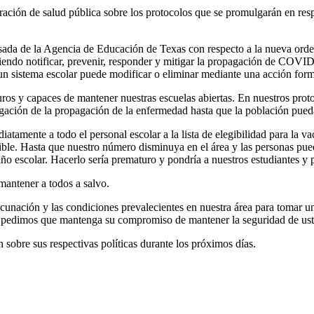
ación de salud pública sobre los protocolos que se promulgarán en res
isada de la Agencia de Educación de Texas con respecto a la nueva orde
ndo notificar, prevenir, responder y mitigar la propagación de COVID -
 un sistema escolar puede modificar o eliminar mediante una acción forma
os y capaces de mantener nuestras escuelas abiertas. En nuestros prot
itigación de la propagación de la enfermedad hasta que la población pue
iatamente a todo el personal escolar a la lista de elegibilidad para la
ible. Hasta que nuestro número disminuya en el área y las personas pue
año escolar. Hacerlo sería prematuro y pondría a nuestros estudiantes y p
antener a todos a salvo.
acunación y las condiciones prevalecientes en nuestra área para tomar
 le pedimos que mantenga su compromiso de mantener la seguridad de ust
n sobre sus respectivas políticas durante los próximos días.