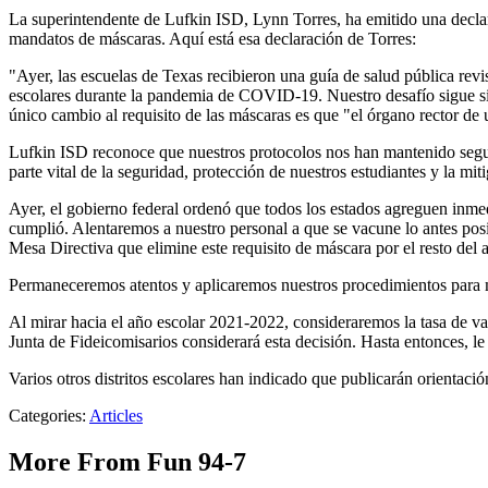
La superintendente de Lufkin ISD, Lynn Torres, ha emitido una declar
mandatos de máscaras. Aquí está esa declaración de Torres:
"Ayer, las escuelas de Texas recibieron una guía de salud pública rev
escolares durante la pandemia de COVID-19. Nuestro desafío sigue sie
único cambio al requisito de las máscaras es que "el órgano rector de
Lufkin ISD reconoce que nuestros protocolos nos han mantenido segur
parte vital de la seguridad, protección de nuestros estudiantes y la m
Ayer, el gobierno federal ordenó que todos los estados agreguen inmed
cumplió. Alentaremos a nuestro personal a que se vacune lo antes pos
Mesa Directiva que elimine este requisito de máscara por el resto del 
Permaneceremos atentos y aplicaremos nuestros procedimientos para m
Al mirar hacia el año escolar 2021-2022, consideraremos la tasa de v
Junta de Fideicomisarios considerará esta decisión. Hasta entonces,
Varios otros distritos escolares han indicado que publicarán orientació
Categories
:
Articles
More From Fun 94-7