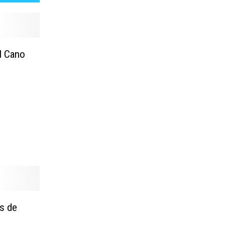
l Cano
s de