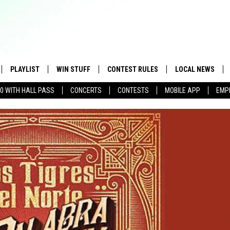
PLAYLIST
WIN STUFF
CONTEST RULES
LOCAL NEWS
00 WITH HALL PASS
CONCERTS
CONTESTS
MOBILE APP
EMP
IVE
RECENTLY PLAYED
GET OUR NEWSLETTER
APP