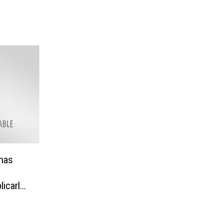
unas
icarlas