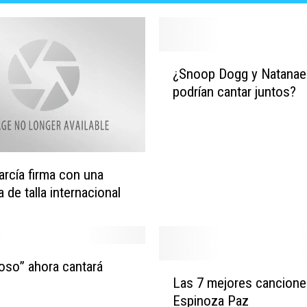
¿
¿Snoop Dogg y Natanae
S
podrían cantar juntos?
n
o
o
p
D
García firma con una
o
 de talla internacional
g
g
y
N
a
oso” ahora cantará
L
Las 7 mejores cancione
t
a
a
Espinoza Paz
s