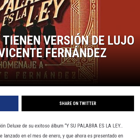
 TIENEN VERSIÓN DE LUJO
VICENTE FERNÁNDEZ
SHARE ON TWITTER
ersión Deluxe de su exitoso álbum “Y SU PALABRA ES LA LEY…
nzado en el mes de enero, y que ahora es presentado en