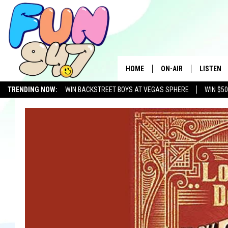
HOME
ON-AIR
LISTEN
TRENDING NOW:
WIN BACKSTREET BOYS AT VEGAS SPHERE
WIN $5
SCHEDULE
LISTEN L
MOBILE 