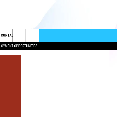
CONTACT
Search
LOYMENT OPPORTUNITIES
HELP & CONTACT INFO
The
SEND FEEDBACK
Site
ADVERTISE