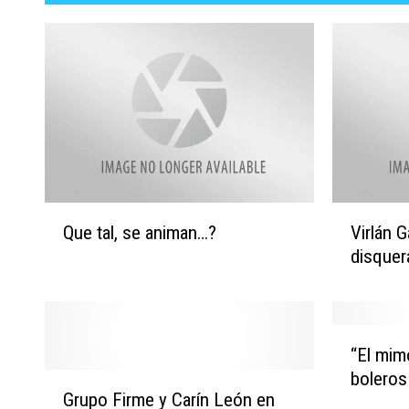
Q
V
Que tal, se animan…?
Virlán 
u
i
disquera
e
r
t
l
a
á
l
n
“
,
G
“El mim
E
s
a
boleros
G
l
e
r
Grupo Firme y Carín León en
r
m