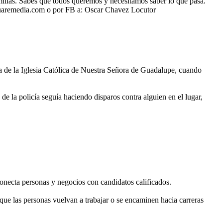
ilias. Sabes que todos queremos y necesitamos saber lo que pasa.
uaremedia.com o por FB a: Oscar Chavez Locutor
ca de la Iglesia Católica de Nuestra Señora de Guadalupe, cuando
 de la policía seguía haciendo disparos contra alguien en el lugar,
conecta personas y negocios con candidatos calificados.
e las personas vuelvan a trabajar o se encaminen hacia carreras