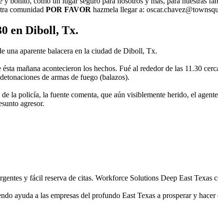
y bonito, como un lugar seguro para nosotros y más, para nuestras fam
estra comunidad
POR FAVOR
hazmela llegar a: oscar.chavez@townsq
0 en Diboll, Tx.
una aparente balacera en la ciudad de Diboll, Tx.
e ésta mañana acontecieron los hechos. Fué al rededor de las 11.30 cer
 detonaciones de armas de fuego (balazos).
 de la policía, la fuente comenta, que aún visiblemente herido, el agente
esunto agresor.
ergentes y fácil reserva de citas. Workforce Solutions Deep East Texas 
o ayuda a las empresas del profundo East Texas a prosperar y hacer qu