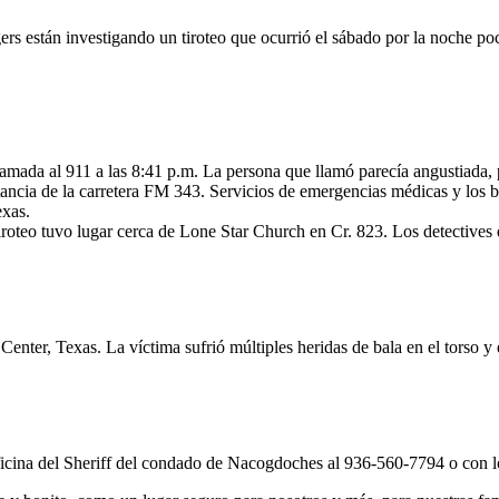
s están investigando un tiroteo que ocurrió el sábado por la noche poc
da al 911 a las 8:41 p.m. La persona que llamó parecía angustiada, p
ncia de la carretera FM 343. Servicios de emergencias médicas y los bo
exas.
tiroteo tuvo lugar cerca de Lone Star Church en Cr. 823. Los detective
nter, Texas. La víctima sufrió múltiples heridas de bala en el torso y e
icina del Sheriff del condado de Nacogdoches al 936-560-7794 o con l