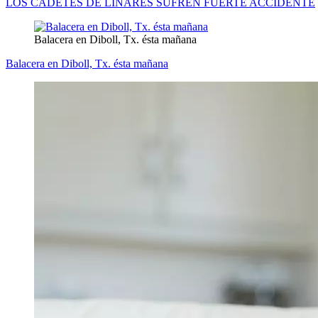
LOS CADETES DE LINARES SUFREN FUERTE ACCIDENTE
Balacera en Diboll, Tx. ésta mañana
Balacera en Diboll, Tx. ésta mañana