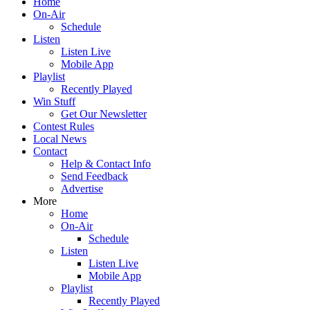
Home
On-Air
Schedule
Listen
Listen Live
Mobile App
Playlist
Recently Played
Win Stuff
Get Our Newsletter
Contest Rules
Local News
Contact
Help & Contact Info
Send Feedback
Advertise
More
Home
On-Air
Schedule
Listen
Listen Live
Mobile App
Playlist
Recently Played