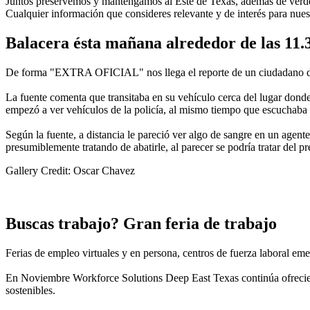
Juntos preservemos y mantengamos al Este de Texas, además de verde 
Cualquier información que consideres relevante y de interés para nu
Balacera ésta mañana alrededor de las 11.3
De forma "EXTRA OFICIAL" nos llega el reporte de un ciudadano de 
La fuente comenta que transitaba en su vehículo cerca del lugar dond
empezó a ver vehículos de la policía, al mismo tiempo que escuchaba
Según la fuente, a distancia le pareció ver algo de sangre en un agente
presumiblemente tratando de abatirle, al parecer se podría tratar del pr
Gallery Credit: Oscar Chavez
Buscas trabajo? Gran feria de trabajo
Ferias de empleo virtuales y en persona, centros de fuerza laboral em
En Noviembre Workforce Solutions Deep East Texas continúa ofreciend
sostenibles.